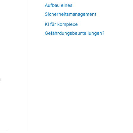
Aufbau eines
h
Sicherheitsmanagement
:
KI für komplexe
Gefährdungsbeurteilungen?
s