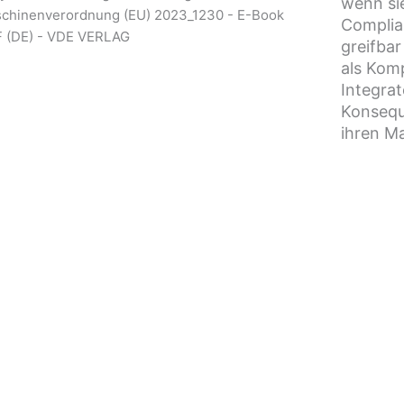
wenn sie
Complia
greifbar
als Komp
Integra
Konsequ
ihren M