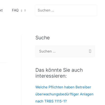
Search
kt
FAQ
for:
Suche
S
u
c
Das könnte Sie auch
h
interessieren:
e
n
Welche Pflichten haben Betreiber
n
überwachungsbedürftiger Anlagen
a
nach TRBS 1115-1?
c