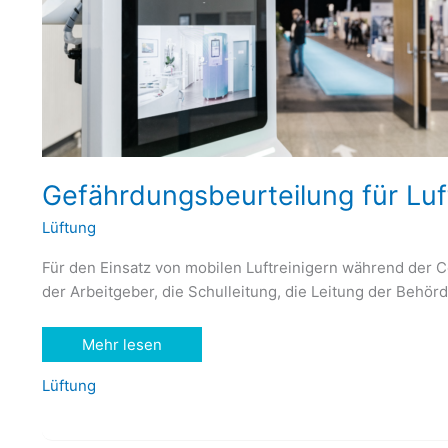
Gefährdungsbeurteilung für Luf
Lüftung
Für den Einsatz von mobilen Luftreinigern während de
der Arbeitgeber, die Schulleitung, die Leitung der Behör
Gefährdungsbeurteilung
Mehr lesen
für
Luftreiniger
Lüftung