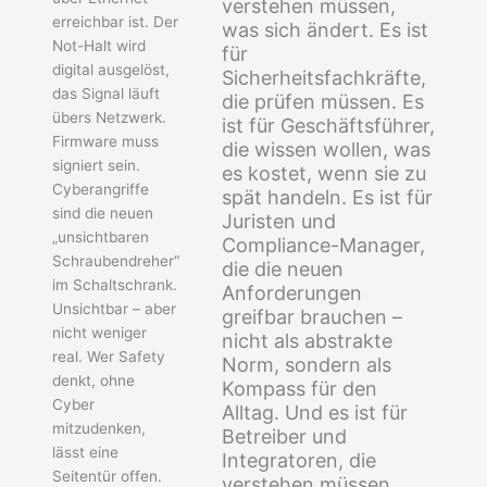
verstehen müssen,
erreichbar ist. Der
was sich ändert. Es ist
Not-Halt wird
für
digital ausgelöst,
Sicherheitsfachkräfte,
das Signal läuft
die prüfen müssen. Es
übers Netzwerk.
ist für Geschäftsführer,
Firmware muss
die wissen wollen, was
signiert sein.
es kostet, wenn sie zu
Cyberangriffe
spät handeln. Es ist für
sind die neuen
Juristen und
„unsichtbaren
Compliance-Manager,
Schraubendreher“
die die neuen
im Schaltschrank.
Anforderungen
Unsichtbar – aber
greifbar brauchen –
nicht weniger
nicht als abstrakte
real. Wer Safety
Norm, sondern als
denkt, ohne
Kompass für den
Cyber
Alltag. Und es ist für
mitzudenken,
Betreiber und
lässt eine
Integratoren, die
Seitentür offen.
verstehen müssen,