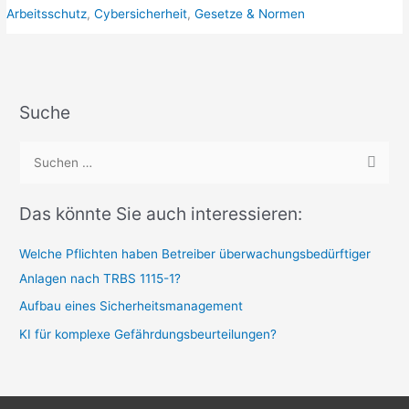
haben
Betreiber
Arbeitsschutz
,
Cybersicherheit
,
Gesetze & Normen
überwachungsbedürftiger
Anlagen
nach
TRBS
1115-
1?
Suche
S
u
c
Das könnte Sie auch interessieren:
h
e
Welche Pflichten haben Betreiber überwachungsbedürftiger
n
Anlagen nach TRBS 1115-1?
n
Aufbau eines Sicherheitsmanagement
a
KI für komplexe Gefährdungsbeurteilungen?
c
h
: