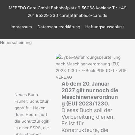
MEBEDO Care GmbH Bahnhofplatz 9 56068 Koblenz T.: +49
261 95329 330 care[at]mebedo-care.de
Impressum
Datenschutzerklärung
Haftungsausschluss
Neuerscheinung
Ab dem 20. Januar
2027 gilt nur noch die
Neues Buch
Maschinenverordnun
Früher: Schutztür
g (EU) 2023/1230.
geprüft – Haken
Dieses Buch soll der
dran. Heute läuft
Vorbereitung dienen.
die Schutztürlogik
Es ist für
in einer SSPS, die
Konstrukteure, die
über Ethernet