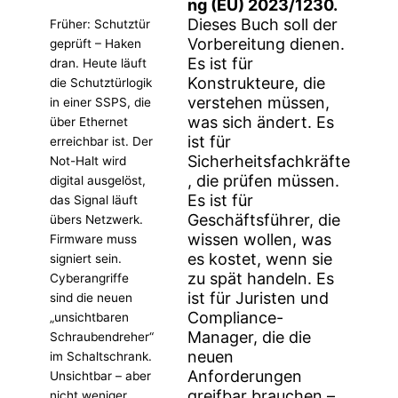
ng (EU) 2023/1230.
Dieses Buch soll der
Früher: Schutztür
Vorbereitung dienen.
geprüft – Haken
Es ist für
dran. Heute läuft
Konstrukteure, die
die Schutztürlogik
verstehen müssen,
in einer SSPS, die
was sich ändert. Es
über Ethernet
ist für
erreichbar ist. Der
Sicherheitsfachkräfte
Not-Halt wird
, die prüfen müssen.
digital ausgelöst,
Es ist für
das Signal läuft
Geschäftsführer, die
übers Netzwerk.
wissen wollen, was
Firmware muss
es kostet, wenn sie
signiert sein.
zu spät handeln. Es
Cyberangriffe
ist für Juristen und
sind die neuen
Compliance-
„unsichtbaren
Manager, die die
Schraubendreher“
neuen
im Schaltschrank.
Anforderungen
Unsichtbar – aber
greifbar brauchen –
nicht weniger