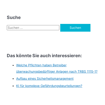
Suche
S
u
c
h
e
Das könnte Sie auch interessieren:
n
n
Welche Pflichten haben Betreiber
a
überwachungsbedürftiger Anlagen nach TRBS 1115-1?
c
Aufbau eines Sicherheitsmanagement
h
KI für komplexe Gefährdungsbeurteilungen?
: